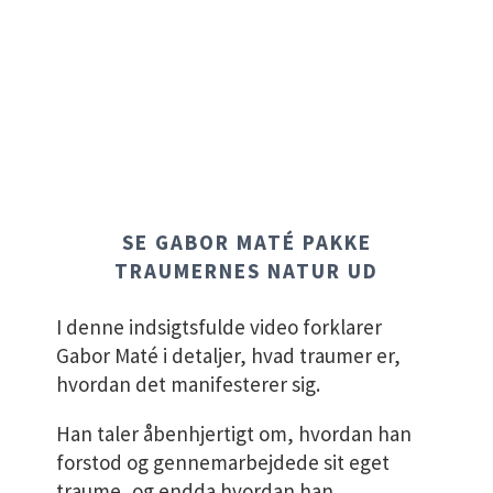
HVAD ER TRAUMER?
SE GABOR MATÉ PAKKE
TRAUMERNES NATUR UD
I denne indsigtsfulde video forklarer
Gabor Maté i detaljer, hvad traumer er,
hvordan det manifesterer sig.
Han taler åbenhjertigt om, hvordan han
forstod og gennemarbejdede sit eget
traume, og endda hvordan han