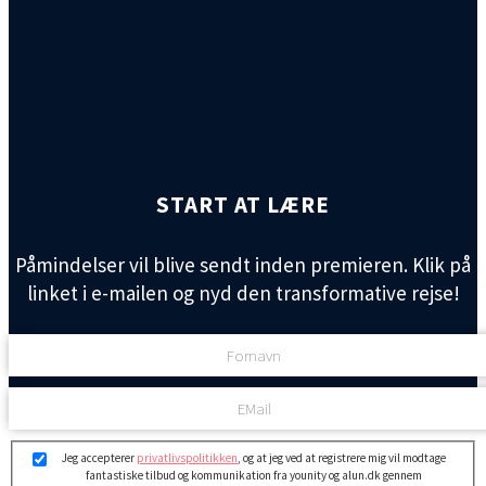
START AT LÆRE
Påmindelser vil blive sendt inden premieren. Klik på
linket i e-mailen og nyd den transformative rejse!
Jeg accepterer
privatlivspolitikken
, og at jeg ved at registrere mig vil modtage
fantastiske tilbud og kommunikation fra younity og alun.dk gennem